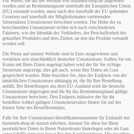
Für Waren, die auf der Website von hummelt-shop.de angeboten
werden und an Bestimmungsorte innerhalb der Europäischen Union
(EU) versandt werden, muss nach den innerhalb der EU geltenden
Gesetzen und innerhalb der Mitgliedsstaaten variierenden
Steuersätzen Umsatzsteuer berechnet werden. Die Höhe der zu
berechnenden Umsatzsteuer richtet sich nach verschiedenen
Faktoren, wie der Identität des Verkäufers, der Beschaffenheit des
gekauften Produktes und dem Zielort, an den das Produkt versandt
werden soll.
Die Preise auf unserer Website sind in Euro ausgewiesen und
verstehen sich einschließlich deutscher Umsatzsteuer. Sollten Sie ein
Konto mit Ihren Daten angelegt haben wird der für Sie richtige
Steuersatz angezeigt, dies gilt auch, wenn Ihre Daten als Gast
gespeichert wurden. Bitte beachten Sie, dass der Endpreis von der
tatsächlichen Umsatzsteuer abhängig ist, die für Ihre Bestellung
anfällt. Bei Bestellungen aus dem EU-Ausland wird die deutsche
Umsatzsteuer abgezogen und die für das Bestimmungsland gültige
Umsatzsteuer berechnet. Den Endpreis inklusive der für die
bestellten Artikel gültigen Umsatzsteuersätze finden Sie auf der
letzten Seite des Bestellformulars.
Falls Sie Ihre Umsatzsteuer-Identifikationsnummer für Einkäufe bei
hummelt-shop.de nutzen möchten, können Sie diese bei Ihren
persönlichen Daten in Ihrem Nutzerkonto hinterlegen oder als Gast
unter UStID eintragen bevor Sie den Kauf bestätigen. Die jeweilige