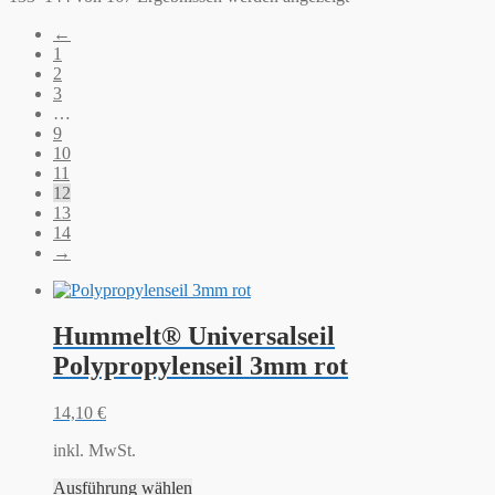
←
1
2
3
…
9
10
11
12
13
14
→
Hummelt® Universalseil
Polypropylenseil 3mm rot
14,10
€
inkl. MwSt.
Ausführung wählen